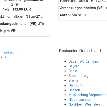
Technische Details TFT-LCD…
12-19
Verpackungseinheiten (VE)
: 
Preis*:
132,00 EUR
Anzahl pro VE
: 1
uktinformationen "69cm/27"…
ackungseinheiten (VE)
: 370
hl pro VE
: 1
Restposten Deutschland
Impressum
AGB
Baden-Württemberg
Bayern
Berlin
Brandenburg
Bremen
Hamburg
Hessen
Mecklenburg-Vorpommer
Niedersachsen
Nordrhein-Westfalen