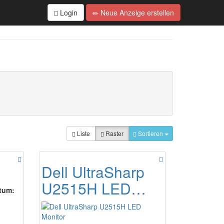
Login
Neue Anzeige erstellen
Liste
Raster
Sortieren
Dell UltraSharp
U2515H LED…
tum: