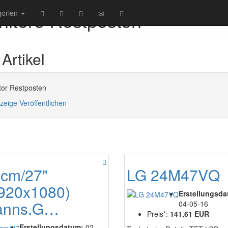
itore Restposten
gorien
Artikel
tor Restposten
zeige Veröffentlichen
cm/27"
LG 24M47VQ
920x1080)
Erstellungsda
anns.G…
04-05-16
Preis*:
141,61 EUR
Erstellungsdatum:
02-