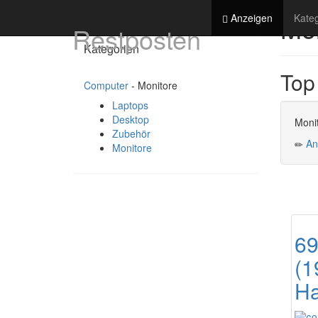
Mon
Anzeigen
Kate
Restposten
Kategorien
Top 
Computer
- Monitore
Laptops
Desktop
Moni
Zubehör
An
Monitore
69
(1
H