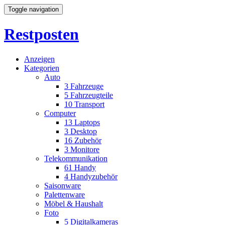
Toggle navigation
Restposten
Anzeigen
Kategorien
Auto
3
Fahrzeuge
5
Fahrzeugteile
10
Transport
Computer
13
Laptops
3
Desktop
16
Zubehör
3
Monitore
Telekommunikation
61
Handy
4
Handyzubehör
Saisonware
Palettenware
Möbel & Haushalt
Foto
5
Digitalkameras