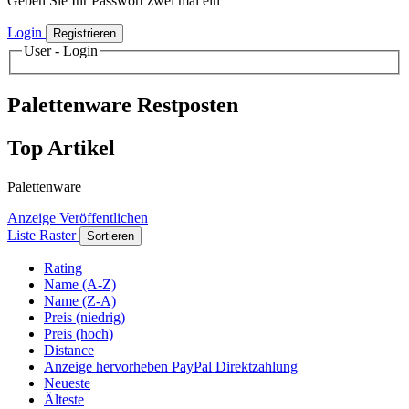
Geben Sie Ihr Passwort zwei mal ein
Login
Registrieren
User - Login
Palettenware Restposten
Top Artikel
Palettenware
Anzeige Veröffentlichen
Liste
Raster
Sortieren
Rating
Name (A-Z)
Name (Z-A)
Preis (niedrig)
Preis (hoch)
Distance
Anzeige hervorheben PayPal Direktzahlung
Neueste
Älteste