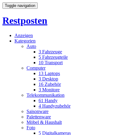
Toggle navigation
Restposten
Anzeigen
Kategorien
Auto
3
Fahrzeuge
5
Fahrzeugteile
10
Transport
Computer
13
Laptops
3
Desktop
16
Zubehör
3
Monitore
Telekommunikation
61
Handy
4
Handyzubehör
Saisonware
Palettenware
Möbel & Haushalt
Foto
5
Digitalkameras