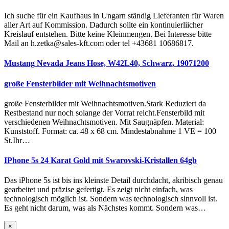
Ich suche für ein Kaufhaus in Ungarn ständig Lieferanten für Waren
aller Art auf Kommission. Dadurch sollte ein kontinuierliicher
Kreislauf entstehen. Bitte keine Kleinmengen. Bei Interesse bitte
Mail an h.zetka@sales-kft.com oder tel +43681 10686817.
Mustang Nevada Jeans Hose, W42L40, Schwarz, 19071200
große Fensterbilder mit Weihnachtsmotiven
große Fensterbilder mit Weihnachtsmotiven.Stark Reduziert da
Restbestand nur noch solange der Vorrat reicht.Fensterbild mit
verschiedenen Weihnachtsmotiven. Mit Saugnäpfen. Material:
Kunststoff. Format: ca. 48 x 68 cm. Mindestabnahme 1 VE = 100
St.Ihr…
IPhone 5s 24 Karat Gold mit Swarovski-Kristallen 64gb
Das iPhone 5s ist bis ins kleinste Detail durchdacht, akribisch genau
gearbeitet und präzise gefertigt. Es zeigt nicht einfach, was
technologisch möglich ist. Sondern was technologisch sinnvoll ist.
Es geht nicht darum, was als Nächstes kommt. Sondern was…
×